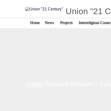
Union "21 C
Home
News
Projects
Interreligious Counc
Home
/
Gerhard Robbers – ს