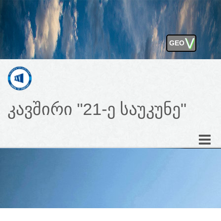
⋁
GEO
ENG
კავშირი "21-ე საუკუნე"
Toggle
naviga